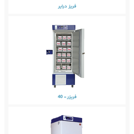
فریز درایر
فریزر - 40