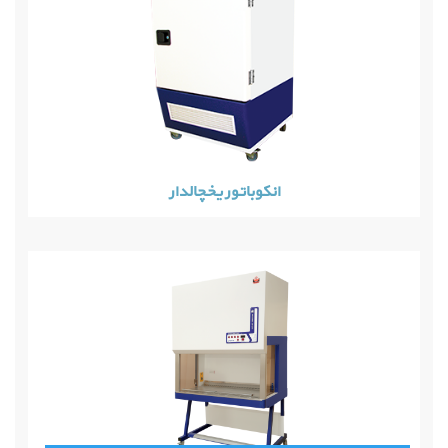
انکوباتور یخچالدار