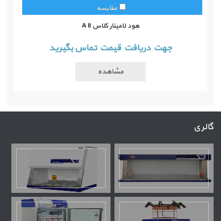
مقایسه
هود لامینار کلاس A ll
جهت دريافت قيمت تماس بگيريد
گالری