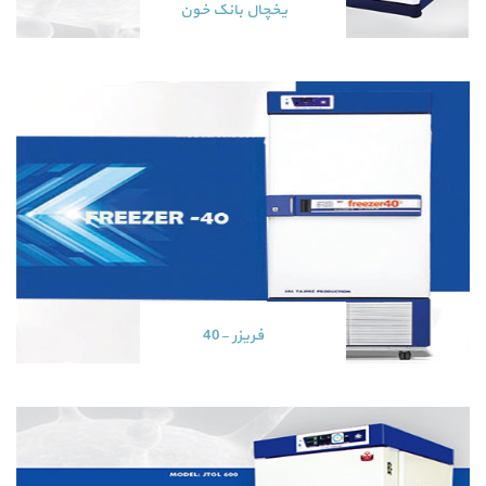
یخچال بانک خون
فریزر -40