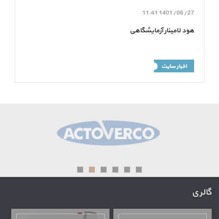
11:41
1401/06/27
هود لامینار آزمایشگاهی
اخبار سایت
گالری