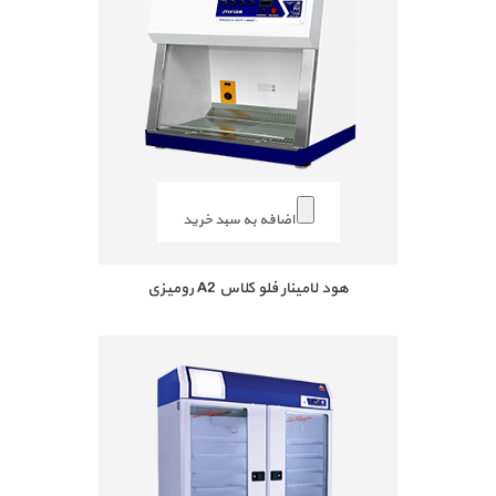
اضافه به سبد خرید
هود لامینار فلو کلاس A2 رومیزی