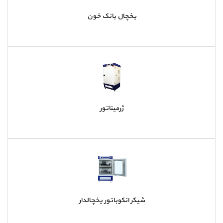
یخچال بانک خون
ژرمیناتور
شیکر انکوباتور یخچالدار