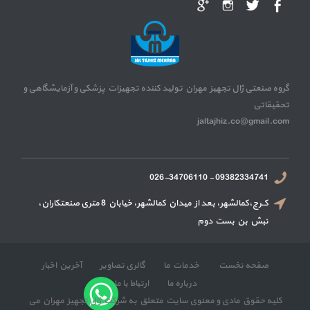
گروه صنعتی ژال تجهیز مهران تولید کننده تجهیزات پزشکی و آزمایشگاهی و
تحقیقاتی
jaltajhiz.co@gmail.com
09382334741 - 026-34706110
کــرج،کمالشهر، بعد از میدان کمالشهر، خیابان 8 متری صنعتکاران،
نبش بن بست دوم
صفحه نخست
خدمات ما
گالری تصاویر
آخرین اخبار
درباره ما
ارتباط با ما
کلیه حقوق مادی و معنوی سایت متعلق به شرکت ژال تجهیز مهران می