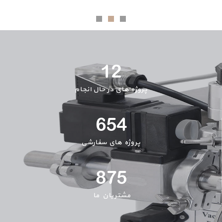
12
پروژه های در حال انجام
654
پروژه های سفارشی
875
مشتریان ما