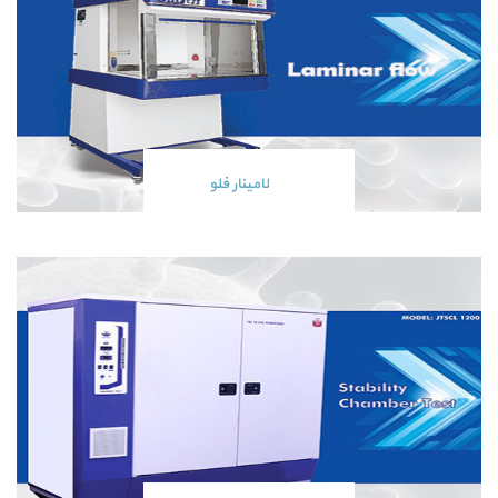
لامینار فلو