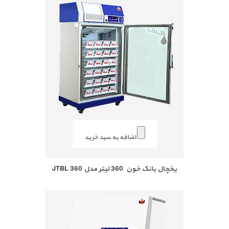
اضافه به سبد خرید
یخچال بانک خون 360 لیتر مدل JTBL 360